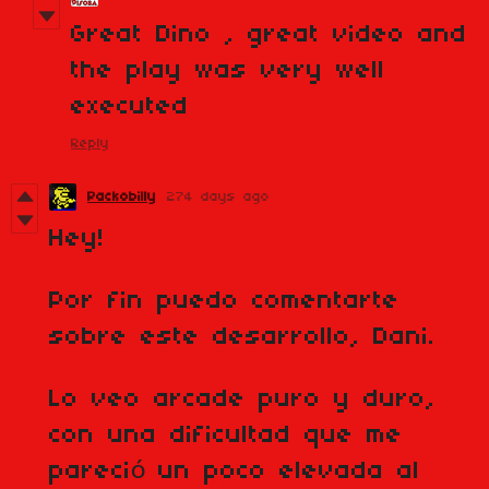
Great Dino , great video and
the play was very well
executed
Reply
Packobilly
274 days ago
Hey!
Por fin puedo comentarte
sobre este desarrollo, Dani.
Lo veo arcade puro y duro,
con una dificultad que me
pareció un poco elevada al