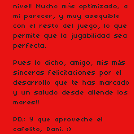
nivel! Mucho más optimizado, a
mi parecer, y muy asequible
con el resto del juego, lo que
permite que la jugabilidad sea
perfecta.
Pues lo dicho, amigo, mis más
sinceras felicitaciones por el
desarrollo que te has marcado
y un saludo desde allende los
mares!!
PD.: Y que aproveche el
cafelito, Dani. ;)