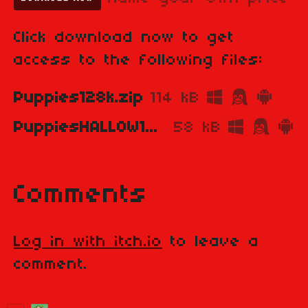
Click download now to get
access to the following files:
Puppies128k.zip
114 kB
PuppiesHALLOW128.tap
58 kB
Comments
Log in with itch.io
to leave a
comment.