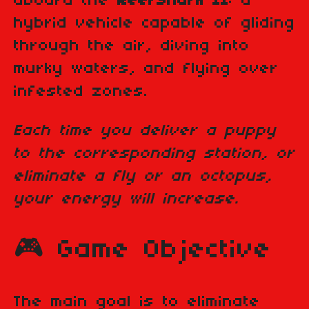
aboard the
ReefShark II
: a
hybrid vehicle capable of gliding
through the air, diving into
murky waters, and flying over
infested zones.
Each time you deliver a puppy
to the corresponding station, or
eliminate a fly or an octopus,
your energy will increase.
🎮 Game Objective
The main goal is to eliminate