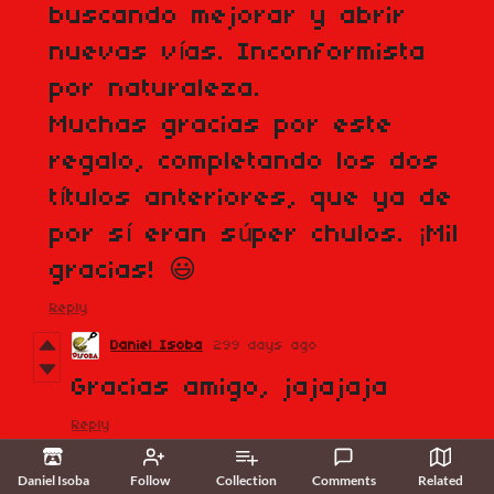
buscando mejorar y abrir
nuevas vías. Inconformista
por naturaleza.
Muchas gracias por este
regalo, completando los dos
títulos anteriores, que ya de
por sí eran súper chulos. ¡Mil
gracias! 😃
Reply
Daniel Isoba
299 days ago
Gracias amigo, jajajaja
Reply
Daniel Isoba
Ariel Endaraues
Follow
300 days ago
Collection
Comments
Related