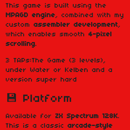
This game is built using the
MPAGD engine
, combined with my
custom
assembler development
,
which enables smooth
4-pixel
scrolling
.
3 TAPs:The Game (3 levels),
under Water or Kelben and a
version super hard
💾 Platform
Available for
ZX Spectrum 128K
.
This is a classic
arcade-style