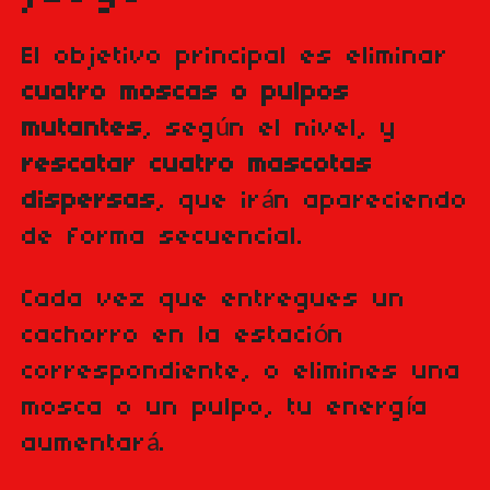
El objetivo principal es eliminar
cuatro moscas o pulpos
mutantes
, según el nivel, y
rescatar cuatro mascotas
dispersas
, que irán apareciendo
de forma secuencial.
Cada vez que entregues un
cachorro en la estación
correspondiente, o elimines una
mosca o un pulpo, tu energía
aumentará.