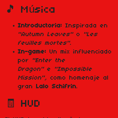
🎵 Música
Introductoria:
Inspirada en
"Autumn Leaves"
o
"Les
feuilles mortes"
.
In-game:
Un mix influenciado
por
"Enter the
Dragon"
e
"Impossible
Mission"
, como homenaje al
gran
Lalo Schifrin
.
🧾 HUD