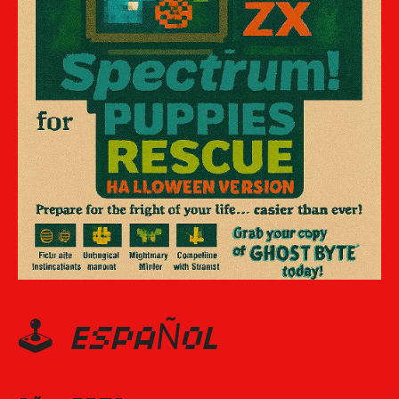
🕹️
ESPAÑOL