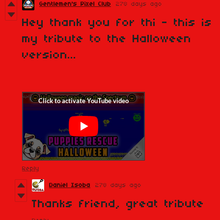
Gentlemen's Pixel Club
278 days ago
Hey thank you for thi - this is
my tribute to the Halloween
version...
Reply
Daniel Isoba
278 days ago
Thanks friend, great tribute