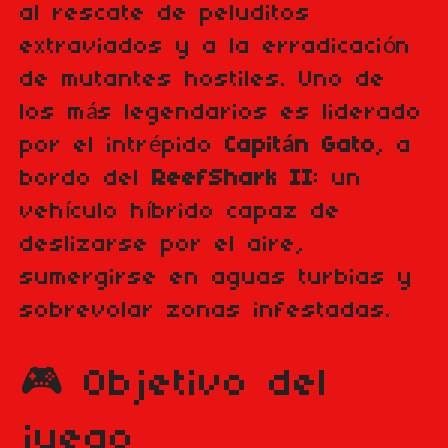
al rescate de peluditos
extraviados y a la erradicación
de mutantes hostiles. Uno de
los más legendarios es liderado
por el intrépido
Capitán Gato
, a
bordo del
ReefShark II
: un
vehículo híbrido capaz de
deslizarse por el aire,
sumergirse en aguas turbias y
sobrevolar zonas infestadas.
🎮 Objetivo del
juego