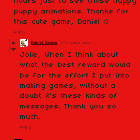
hours just to see those happy
puppy animations. Thanks for
this cute game, Daniel :)
Reply
Daniel Isoba
277 days ago
Jolie, When I think about
what the best reward would
be for the effort I put into
making games, without a
doubt it's these kinds of
messages. Thank you so
much.
Reply