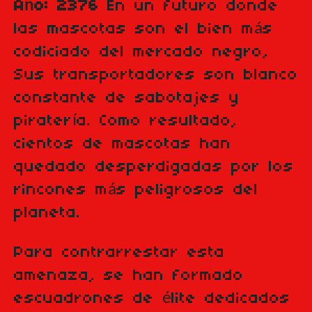
Año: 2376
En un futuro donde
las mascotas son el bien más
codiciado del mercado negro,
Sus transportadores son blanco
constante de sabotajes y
piratería. Como resultado,
cientos de mascotas han
quedado desperdigadas por los
rincones más peligrosos del
planeta.
Para contrarrestar esta
amenaza, se han formado
escuadrones de élite dedicados