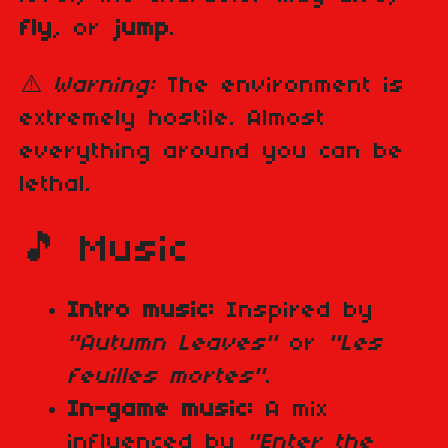
fly
, or
jump
.
⚠️
Warning:
The environment is
extremely hostile. Almost
everything around you can be
lethal.
🎵 Music
Intro music:
Inspired by
"Autumn Leaves"
or
"Les
feuilles mortes"
.
In-game music:
A mix
influenced by
"Enter the