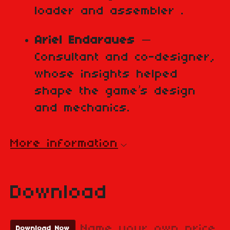
loader and assembler .
Ariel Endaraues
—
Consultant and co-designer,
whose insights helped
shape the game’s design
and mechanics.
More information
Download
Name your own price
Download Now