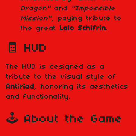
Dragon"
and
"Impossible
Mission"
, paying tribute to
the great
Lalo Schifrin
.
🧾 HUD
The HUD is designed as a
tribute to the visual style of
Antiriad
, honoring its aesthetics
and functionality.
🕹️ About the Game