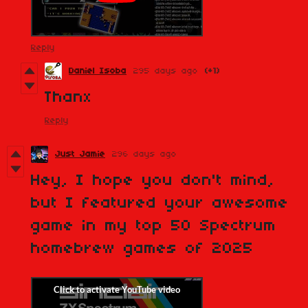
Reply
Daniel Isoba
295 days ago
(+1)
Thanx
Reply
Just Jamie
296 days ago
Hey, I hope you don't mind,
but I featured your awesome
game in my top 50 Spectrum
homebrew games of 2025