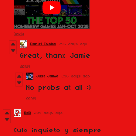
Reply
Daniel Isoba
296 days ago
Great, thanx Jamie
Reply
Just Jamie
296 days ago
No probs at all :)
Reply
EdD
299 days ago
Culo inquieto y siempre