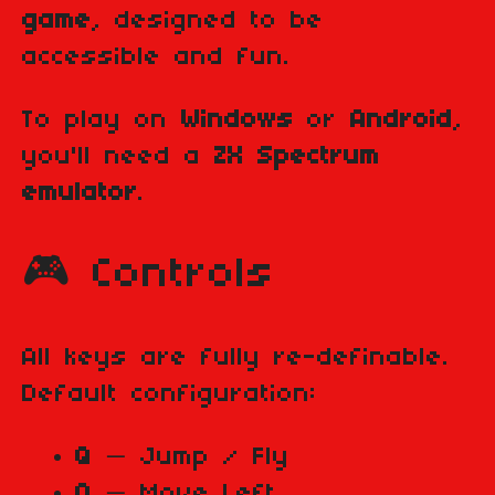
game
, designed to be
accessible and fun.
To play on
Windows
or
Android
,
you'll need a
ZX Spectrum
emulator
.
🎮 Controls
All keys are fully re-definable.
Default configuration:
Q
— Jump / Fly
O
— Move Left