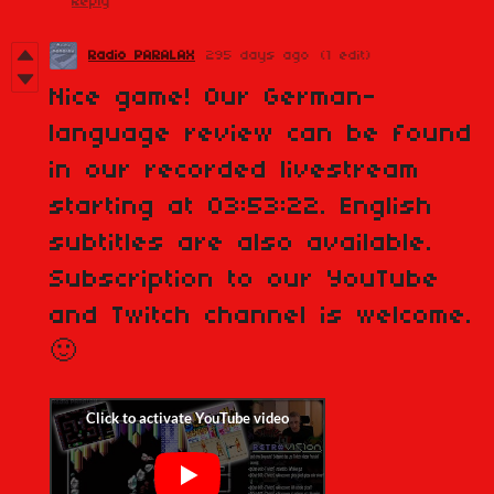
Reply
Radio PARALAX
295 days ago
(1 edit)
Nice game! Our German-
language review can be found
in our recorded livestream
starting at 03:53:22. English
subtitles are also available.
Subscription to our YouTube
and Twitch channel is welcome.
🙂