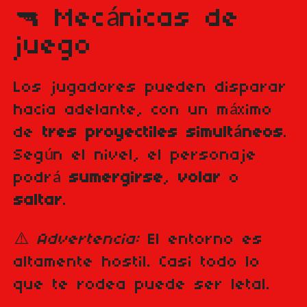
🔫 Mecánicas de
juego
Los jugadores pueden disparar
hacia adelante, con un máximo
de
tres proyectiles simultáneos
.
Según el nivel, el personaje
podrá
sumergirse
,
volar
o
saltar
.
⚠️
Advertencia:
El entorno es
altamente hostil. Casi todo lo
que te rodea puede ser letal.