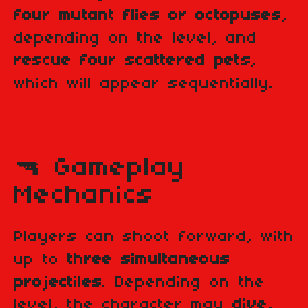
four mutant flies or octopuses
,
depending on the level, and
rescue four scattered pets
,
which will appear sequentially.
🔫 Gameplay
Mechanics
Players can shoot forward, with
up to
three simultaneous
projectiles
. Depending on the
level, the character may
dive
,