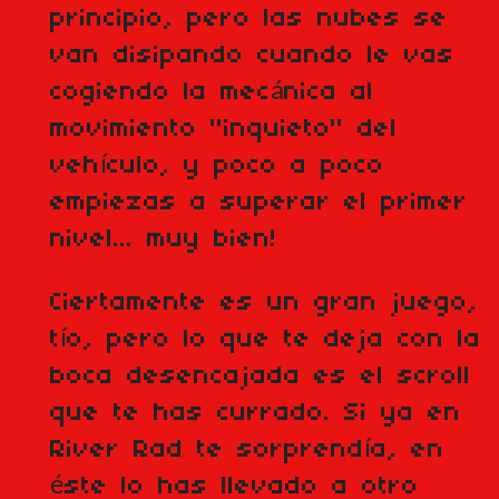
principio, pero las nubes se
van disipando cuando le vas
cogiendo la mecánica al
movimiento "inquieto" del
vehículo, y poco a poco
empiezas a superar el primer
nivel... muy bien!
Ciertamente es un gran juego,
tío, pero lo que te deja con la
boca desencajada es el scroll
que te has currado. Si ya en
River Rad te sorprendía, en
éste lo has llevado a otro