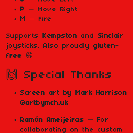
P
— Move Right
M
— Fire
Supports
Kempston
and
Sinclair
joysticks. Also proudly
gluten-
free
😄
🙌 Special Thanks
Screen art by Mark Harrison
@artbymch.uk
Ramón Ameijeiras
— For
collaborating on the custom